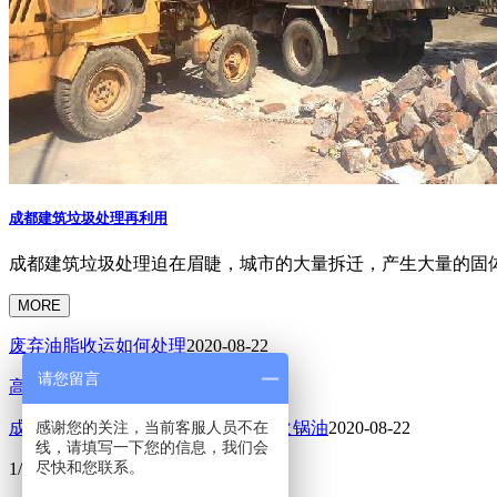
成都建筑垃圾处理再利用
成都建筑垃圾处理迫在眉睫，城市的大量拆迁，产生大量的固体
MORE
废弃油脂收运如何处理
2020-08-22
请您留言
高空外墙清洗玻璃的方法
2020-08-22
感谢您的关注，当前客服人员不在
成都餐厨废油数据：企业每天12吨火锅油
2020-08-22
线，请填写一下您的信息，我们会
尽快和您联系。
1/2
上一页
1
2
下一页